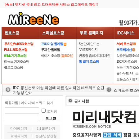
[속보] 엣지넷 국내 최고 트래픽제공 서비스 업그레이드 확정!!
무차단FullSSD호스팅
프리미엄 웹메일
5분만에 만드는
서버 호스팅
무료홈페이지
FULL SSD호스팅
무제한 웹메일
코로케이션
64bit 기가호스팅
이미지 호스팅
(월500원)
반응형 홈페이지디자인
맞춤컨설팅호스
리눅스 기가호스팅
웹 빌더 호스팅
100기가 호스팅
블로그 호스팅
단독 무제한 호
클라우드 서비스
오픈소스 기술지
IDC 통신선로 이설 작업에 따른 일시적인 네트워크 순단
스마트폰 호스
가능성 안내
공지사항
회원가입
|
아이디/패스워드 찾기
ID저장
마이페이지
1:1질문하기
트래픽리셋
옵션/연장신청