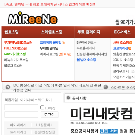
[속보] 엣지넷 국내 최고 트래픽제공 서비스 업그레이드 확정!!
무차단FullSSD호스팅
프리미엄 웹메일
5분만에 만드는
서버 호스팅
무료홈페이지
FULL SSD호스팅
무제한 웹메일
코로케이션
64bit 기가호스팅
이미지 호스팅
(월500원)
반응형 홈페이지디자인
맞춤컨설팅호스
리눅스 기가호스팅
웹 빌더 호스팅
100기가 호스팅
블로그 호스팅
단독 무제한 호
클라우드 서비스
오픈소스 기술지
IDC 통신선로 이설 작업에 따른 일시적인 네트워크 순단
스마트폰 호스
가능성 안내
공지사항
회원가입
|
아이디/패스워드 찾기
ID저장
마이페이지
1:1질문하기
트래픽리셋
옵션/연장신청