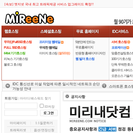
[속보] 엣지넷 국내 최고 트래픽제공 서비스 업그레이드 확정!!
무차단FullSSD호스팅
프리미엄 웹메일
5분만에 만드는
서버 호스팅
무료홈페이지
FULL SSD호스팅
무제한 웹메일
코로케이션
64bit 기가호스팅
이미지 호스팅
(월500원)
반응형 홈페이지디자인
맞춤컨설팅호스
리눅스 기가호스팅
웹 빌더 호스팅
100기가 호스팅
블로그 호스팅
단독 무제한 호
클라우드 서비스
오픈소스 기술지
IDC 통신선로 이설 작업에 따른 일시적인 네트워크 순단
스마트폰 호스
가능성 안내
공지사항
회원가입
|
아이디/패스워드 찾기
ID저장
마이페이지
1:1질문하기
트래픽리셋
옵션/연장신청