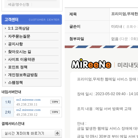
세금/영수신청
프리미엄,무제한
제목
글쓴이
미리내
( 조회수 : 
1:1 고객상담
자주묻는질문
첨부파일
없음
(다운 : 0회)
공지사항
찾아오시는 길
사이트 이용약관
포인트 정책
개인정보취급방침
프리미엄,무제한 웹메일 서비스 장애 
스팸정책
장애 일시 : 2023-05-02 09:40 - 14:1
ns1.mireene.com
49.238.230.11
조치 내용 : 메일 서버 방화벽 교채
ns2.mireene.com
49.238.230.12
안내 :
금일 발생한 웹메일 서비스 장애에 대
금일 약 09시 30분경 부터 메일 서