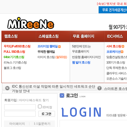
[속보] 엣지넷 국내 
[속보] 엣지넷 국내 
무차단FullSSD호스팅
프리미엄 웹메일
5분만에 만드는
서버 호스팅
무료홈페이지
FULL SSD호스팅
무제한 웹메일
코로케이션
64bit 기가호스팅
이미지 호스팅
(월500원)
반응형 홈페이지디자인
맞춤컨설팅호스
리눅스 기가호스팅
웹 빌더 호스팅
100기가 호스팅
블로그 호스팅
단독 무제한 호
클라우드 서비스
오픈소스 기술지
IDC 통신선로 이설 작업에 따른 일시적인 네트워크 순단
스마트폰 호스
가능성 안내
회원가입
|
아이디/패스워드 찾기
ID저장
마이페이지
1:1질문하기