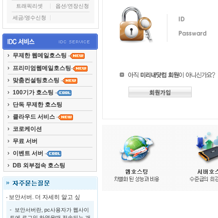
트래픽리셋
옵션/연장신청
세금/영수신청
무제한 웹메일호스팅
프리미엄웹메일호스팅
맞춤컨설팅호스팅
100기가 호스팅
단독 무제한 호스팅
클라우드 서비스
코로케이션
무료 서버
이벤트 서버
DB 외부접속 호스팅
보안서버. 더 자세히 알고 싶
- 보안서버란, pc사용자가 웹사이
트에 로그인 하였을때 전송되는 개