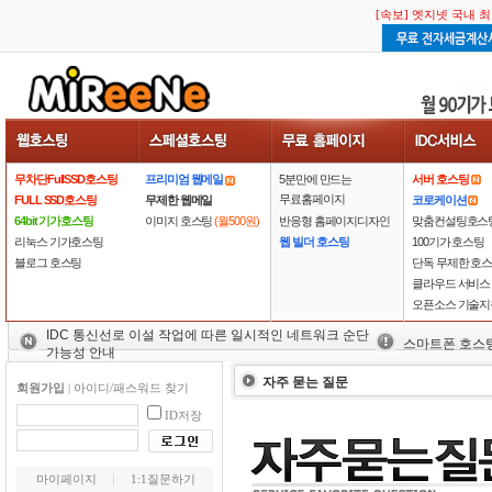
[속보] 엣지넷 국내 
무차단FullSSD호스팅
프리미엄 웹메일
5분만에 만드는
서버 호스팅
무료홈페이지
FULL SSD호스팅
무제한 웹메일
코로케이션
64bit 기가호스팅
이미지 호스팅
(월500원)
반응형 홈페이지디자인
맞춤컨설팅호스
리눅스 기가호스팅
웹 빌더 호스팅
100기가 호스팅
블로그 호스팅
단독 무제한 호
클라우드 서비스
오픈소스 기술지
IDC 통신선로 이설 작업에 따른 일시적인 네트워크 순단
스마트폰 호스
가능성 안내
자주 묻는 질문
회원가입
|
아이디/패스워드 찾기
ID저장
마이페이지
1:1질문하기