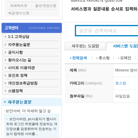
트래픽리셋
옵션/연장신청
세금/영수신청
1:1 고객상담
자주묻는질문
공지사항
전체검색
호스팅
도메인
찾아오시는 길
사이트 이용약관
제목
(title)
Mireene 
포인트 정책
개인정보취급방침
카테고리
(category)
호스팅
스팸정책
첨부파일
(file)
파일없음
보안서버. 더 자세히 알고 싶
- 보안서버란, pc사용자가 웹사이
트에 로그인 하였을때 전송되는 개
인정보를 암호화하여 전송하는 기
능이 탑재된 서버를...