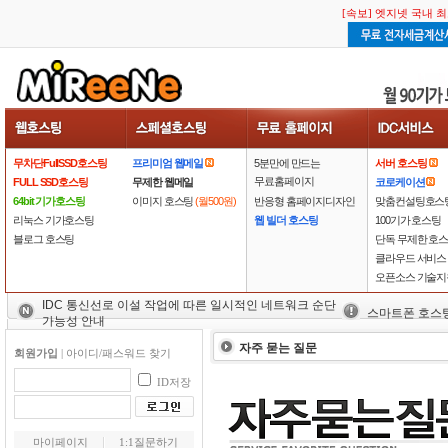
[속보] 엣지넷 국내 
무차단FullSSD호스팅
프리미엄 웹메일
5분만에 만드는
서버 호스팅
무료홈페이지
FULL SSD호스팅
무제한 웹메일
코로케이션
64bit 기가호스팅
이미지 호스팅
(월500원)
반응형 홈페이지디자인
맞춤컨설팅호스
리눅스 기가호스팅
웹 빌더 호스팅
100기가 호스팅
블로그 호스팅
단독 무제한 호
클라우드 서비스
오픈소스 기술지
IDC 통신선로 이설 작업에 따른 일시적인 네트워크 순단
스마트폰 호스
가능성 안내
자주 묻는 질문
회원가입
|
아이디/패스워드 찾기
ID저장
마이페이지
1:1질문하기