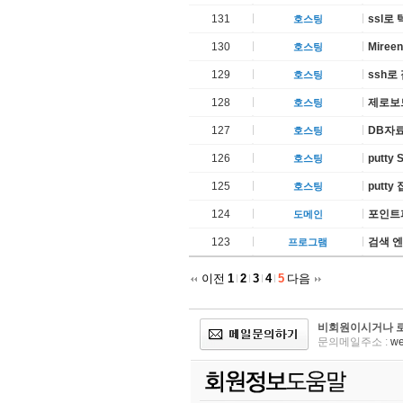
131
ssl로
호스팅
130
Mire
호스팅
129
ssh로
호스팅
128
제로보드
호스팅
127
DB자료
호스팅
126
putt
호스팅
125
putt
호스팅
124
포인트
도메인
123
검색 
프로그램
이전
1
2
3
4
5
다음
비회원이시거나 로
문의메일주소 :
we