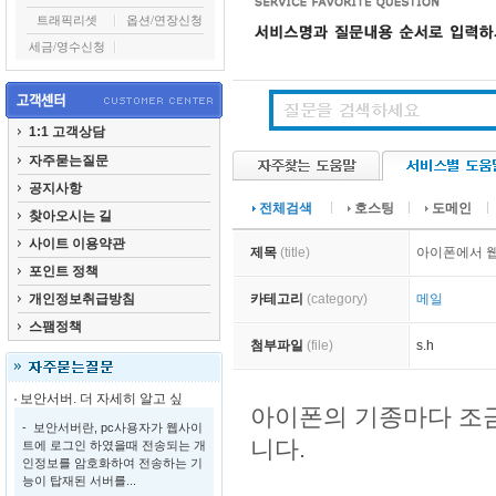
트래픽리셋
옵션/연장신청
세금/영수신청
1:1 고객상담
자주묻는질문
공지사항
전체검색
호스팅
도메인
찾아오시는 길
사이트 이용약관
제목
(title)
아이폰에서 웹
포인트 정책
개인정보취급방침
카테고리
(category)
메일
스팸정책
첨부파일
(file)
s.h
보안서버. 더 자세히 알고 싶
아이폰의 기종마다 조
- 보안서버란, pc사용자가 웹사이
니다.
트에 로그인 하였을때 전송되는 개
인정보를 암호화하여 전송하는 기
능이 탑재된 서버를...