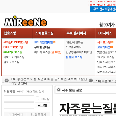
[속보] 엣지넷 국내 
무차단FullSSD호스팅
프리미엄 웹메일
5분만에 만드는
서버 호스팅
무료홈페이지
FULL SSD호스팅
무제한 웹메일
코로케이션
64bit 기가호스팅
이미지 호스팅
(월500원)
반응형 홈페이지디자인
맞춤컨설팅호스
리눅스 기가호스팅
웹 빌더 호스팅
100기가 호스팅
블로그 호스팅
단독 무제한 호
클라우드 서비스
오픈소스 기술지
IDC 통신선로 이설 작업에 따른 일시적인 네트워크 순단
스마트폰 호스
가능성 안내
자주 묻는 질문
회원가입
|
아이디/패스워드 찾기
ID저장
마이페이지
1:1질문하기