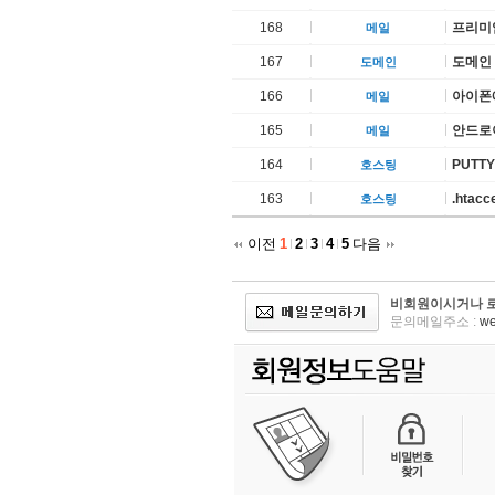
168
프리미
메일
167
도메인 
도메인
166
아이폰에
메일
165
안드로
메일
164
PUTT
호스팅
163
.htac
호스팅
이전
1
2
3
4
5
다음
비회원이시거나 로
문의메일주소 :
we