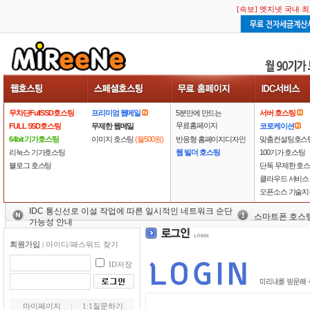
[속보] 엣지넷 국내 
무차단FullSSD호스팅
프리미엄 웹메일
5분만에 만드는
서버 호스팅
무료홈페이지
FULL SSD호스팅
무제한 웹메일
코로케이션
64bit 기가호스팅
이미지 호스팅
(월500원)
반응형 홈페이지디자인
맞춤컨설팅호스
리눅스 기가호스팅
웹 빌더 호스팅
100기가 호스팅
블로그 호스팅
단독 무제한 호
클라우드 서비스
오픈소스 기술지
IDC 통신선로 이설 작업에 따른 일시적인 네트워크 순단
스마트폰 호스
가능성 안내
회원가입
|
아이디/패스워드 찾기
ID저장
마이페이지
1:1질문하기