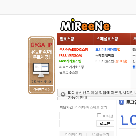
무차단FullSSD호스팅
프리미엄 웹메일
5
무
FULL SSD호스팅
무제한 웹메일
64bit 기가호스팅
이미지 호스팅
(월500원)
반
리눅스 기가호스팅
웹
블로그 호스팅
IDC 통신선로 이설 작업에 따른 일시적인
가능성 안내
회원가입
|
아이디/패스워드 찾기
ID저장
마이페이지
1:1질문하기