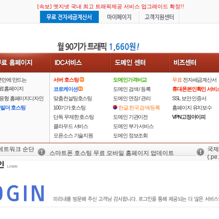
[속보] 엣지넷 국내 최고 트래픽제공 서비스 업그레이드 확정!!
분만에 만드는
서버 호스팅
도메인가격비교
무료
전자세금계산서
료홈페이지
코로케이션
도메인 검색 / 등록
휴대폰본인확인 서비
응형 홈페이지디자인
맞춤컨설팅호스팅
도메인 연장 / 관리
SSL 보안 인증서
 빌더 호스팅
100기가 호스팅
한글.한국 검색/등록
홈페이지 유지보수
단독 무제한 호스팅
도메인 기관이전
VPN고정아이피
클라우드 서비스
도메인 부가 서비스
오픈소스 기술지원
도메인 정보조회
 네트워크 순단
국제
스마트폰 호스팅 무료 모바일 홈페이지 업데이트
(.pe.