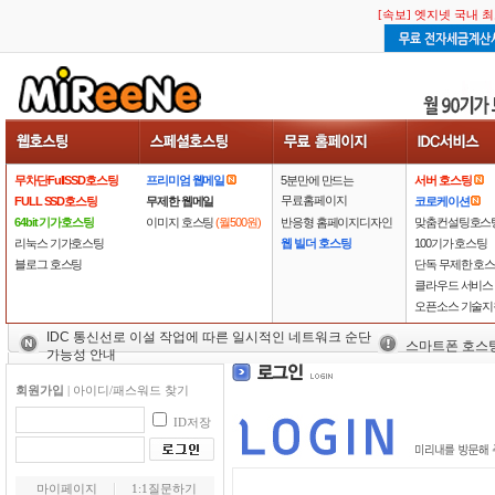
[속보] 엣지넷 국내 
무차단FullSSD호스팅
프리미엄 웹메일
5분만에 만드는
서버 호스팅
무료홈페이지
FULL SSD호스팅
무제한 웹메일
코로케이션
64bit 기가호스팅
이미지 호스팅
(월500원)
반응형 홈페이지디자인
맞춤컨설팅호스
리눅스 기가호스팅
웹 빌더 호스팅
100기가 호스팅
블로그 호스팅
단독 무제한 호
클라우드 서비스
오픈소스 기술지
IDC 통신선로 이설 작업에 따른 일시적인 네트워크 순단
스마트폰 호스
가능성 안내
회원가입
|
아이디/패스워드 찾기
ID저장
마이페이지
1:1질문하기