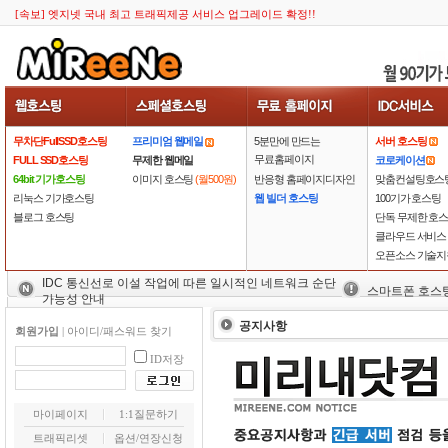
[속보] 엣지넷 국내 최고 트래픽제공 서비스 업그레이드 확정!!
무차단FullSSD호스팅
프리미엄 웹메일
5분만에 만드는
서버 호스팅
무료홈페이지
FULL SSD호스팅
무제한 웹메일
코로케이션
64bit 기가호스팅
이미지 호스팅
(월500원)
반응형 홈페이지디자인
맞춤컨설팅호스
리눅스 기가호스팅
웹 빌더 호스팅
100기가 호스팅
블로그 호스팅
단독 무제한 호
클라우드 서비스
오픈소스 기술지
IDC 통신선로 이설 작업에 따른 일시적인 네트워크 순단
스마트폰 호스
가능성 안내
공지사항
회원가입
|
아이디/패스워드 찾기
ID저장
마이페이지
1:1질문하기
트래픽리셋
옵션/연장신청