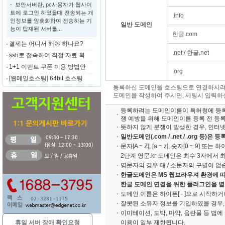
- 보안서버란, pc사용자가 웹사이
트에 로그인 하였을때 전송되는 개
.info
인정보를 암호화하여 전송하는 기
일반 도메인
능이 탑재된 서버를...
한글.com
결제는 어디서 해야 하나요?
.net / 한글.net
ssh로 접속하여 직접 자료 복
1+1 이벤트 쿠폰 이용 방법안
.org
[웹메일호스팅] 64bit 호스팅
등록하신 도메인을 호스팅으로 연결하시려면
도메인을 작성하여 주시면, 세팅시 입력하
등록하려는 도메인이름이 특허청에 등록된
쟁 예방을 위해 도메인이름 등록 전 등
뜻하지 않게 분쟁이 발생한 경우, 인
일반도메인(.com / .net / .org 
문자[A ~ Z], [a ~ z], 숫자[0 ~ 
2단계 영문.kr 도메인은 최수 3자에서 
영문자의 경우 대 / 소문자의 구별이 없
한글도메인은 MS 웹브라우져 환경에 따라
한글 도메인 연결을 위한 플러그인을 별
도메인 이름은 하이픈[ - ]으로 시작하거
잘못된 소유자 정보를 기입하였을 경우,
이미테이션, 도박, 마약, 음란물 등 법
휴일 서버 장애 확인요청
이용이 일부 제한됩니다.