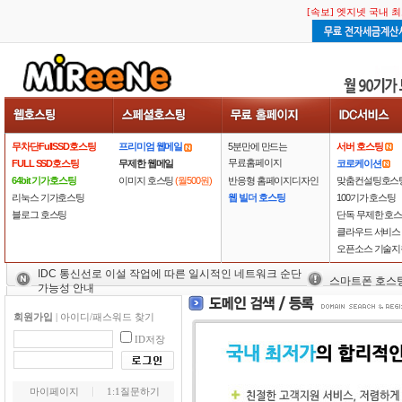
[속보] 엣지넷 국내 
무차단FullSSD호스팅
프리미엄 웹메일
5분만에 만드는
서버 호스팅
무료홈페이지
FULL SSD호스팅
무제한 웹메일
코로케이션
64bit 기가호스팅
이미지 호스팅
(월500원)
반응형 홈페이지디자인
맞춤컨설팅호스
리눅스 기가호스팅
웹 빌더 호스팅
100기가 호스팅
블로그 호스팅
단독 무제한 호
클라우드 서비스
오픈소스 기술지
IDC 통신선로 이설 작업에 따른 일시적인 네트워크 순단
스마트폰 호스
가능성 안내
회원가입
|
아이디/패스워드 찾기
ID저장
마이페이지
1:1질문하기