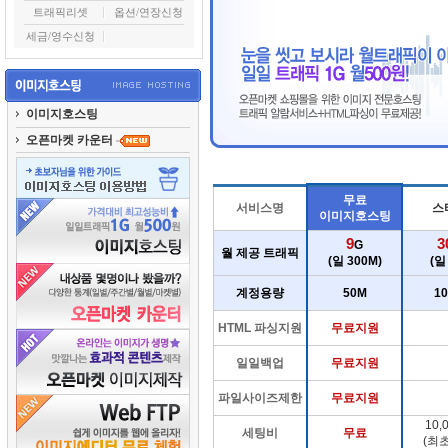
트래픽리셋
옵션/연장신청
세금/영수신청
이미지호스팅
오픈마켓 카운터
무료
서비스명
스
이미지호스팅
9
3
G
월 제공 트래픽
(일 300M)
(일
계정용량
50M
1
HTML 파싱지원
무료지원
일일백업
무료지원
파일사이즈제한
무료지원
10,
세팅비
무료
(최초