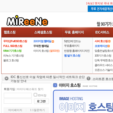
[속보] 엣지넷 국내 
무차단FullSSD호스팅
프리미엄 웹메일
5분만에 만드는
서버 호스팅
무료홈페이지
FULL SSD호스팅
무제한 웹메일
코로케이션
64bit 기가호스팅
이미지 호스팅
(월500원)
반응형 홈페이지디자인
맞춤컨설팅호스
리눅스 기가호스팅
웹 빌더 호스팅
100기가 호스팅
블로그 호스팅
단독 무제한 호
클라우드 서비스
오픈소스 기술지
IDC 통신선로 이설 작업에 따른 일시적인 네트워크 순단
스마트폰 호스
가능성 안내
회원가입
|
아이디/패스워드 찾기
ID저장
마이페이지
1:1질문하기