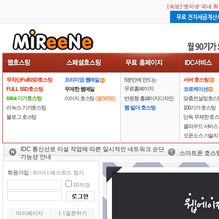
[속보] 엣지넷 국내 
무차단FullSSD호스팅
프리미엄 웹메일
5분만에 만드는
서버 호스팅
무료홈페이지
FULL SSD호스팅
무제한 웹메일
코로케이션
64bit 기가호스팅
이미지 호스팅
(월500원)
반응형 홈페이지디자인
맞춤컨설팅호스
리눅스 기가호스팅
웹 빌더 호스팅
100기가 호스팅
블로그 호스팅
단독 무제한 호
클라우드 서비스
오픈소스 기술지
IDC 통신선로 이설 작업에 따른 일시적인 네트워크 순단
스마트폰 호스
가능성 안내
회원가입
|
아이디/패스워드 찾기
ID저장
마이페이지
1:1질문하기