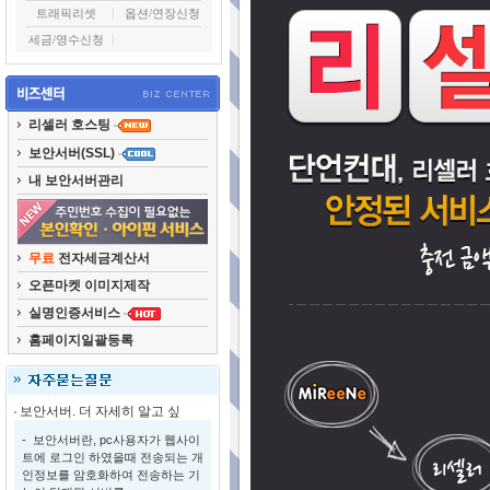
트래픽리셋
옵션/연장신청
세금/영수신청
리셀러 호스팅
보안서버(SSL)
내 보안서버관리
무료
전자세금계산서
오픈마켓 이미지제작
실명인증서비스
홈페이지일괄등록
보안서버. 더 자세히 알고 싶
- 보안서버란, pc사용자가 웹사이
트에 로그인 하였을때 전송되는 개
인정보를 암호화하여 전송하는 기