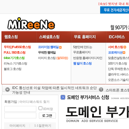
[속보] 엣지넷 국내 
[속보] 엣지넷 국내 
무차단FullSSD호스팅
프리미엄 웹메일
5분만에 만드는
서버 호스팅
무료홈페이지
FULL SSD호스팅
무제한 웹메일
코로케이션
64bit 기가호스팅
이미지 호스팅
(월500원)
반응형 홈페이지디자인
맞춤컨설팅호스
리눅스 기가호스팅
웹 빌더 호스팅
100기가 호스팅
블로그 호스팅
단독 무제한 호
클라우드 서비스
오픈소스 기술지
IDC 통신선로 이설 작업에 따른 일시적인 네트워크 순단
스마트폰 호스
가능성 안내
회원가입
|
아이디/패스워드 찾기
ID저장
마이페이지
1:1질문하기