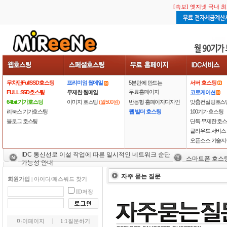
[속보] 엣지넷 국내 
무차단FullSSD호스팅
프리미엄 웹메일
5분만에 만드는
서버 호스팅
무료홈페이지
FULL SSD호스팅
무제한 웹메일
코로케이션
64bit 기가호스팅
이미지 호스팅
(월500원)
반응형 홈페이지디자인
맞춤컨설팅호스
리눅스 기가호스팅
웹 빌더 호스팅
100기가 호스팅
블로그 호스팅
단독 무제한 호
클라우드 서비스
오픈소스 기술지
IDC 통신선로 이설 작업에 따른 일시적인 네트워크 순단
스마트폰 호스
가능성 안내
자주 묻는 질문
회원가입
|
아이디/패스워드 찾기
ID저장
마이페이지
1:1질문하기