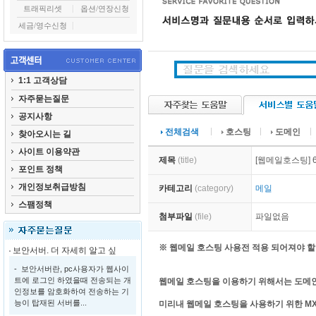
트래픽리셋
옵션/연장신청
세금/영수신청
1:1 고객상담
자주묻는질문
공지사항
전체검색
호스팅
도메인
찾아오시는 길
사이트 이용약관
제목
(title)
[웹메일호스팅] 
포인트 정책
개인정보취급방침
카테고리
(category)
메일
스팸정책
첨부파일
(file)
파일없음
※ 웹메일 호스팅 사용전 적용 되어져야 할
보안서버. 더 자세히 알고 싶
- 보안서버란, pc사용자가 웹사이
트에 로그인 하였을때 전송되는 개
웹메일 호스팅을 이용하기 위해서는 도메인
인정보를 암호화하여 전송하는 기
능이 탑재된 서버를...
미리내 웹메일 호스팅을 사용하기 위한 MX