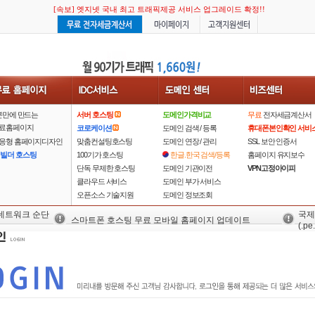
[속보] 엣지넷 국내 최고 트래픽제공 서비스 업그레이드 확정!!
분만에 만드는
서버 호스팅
도메인가격비교
무료
전자세금계산서
료홈페이지
코로케이션
도메인 검색 / 등록
휴대폰본인확인 서비
응형 홈페이지디자인
맞춤컨설팅호스팅
도메인 연장 / 관리
SSL 보안 인증서
 빌더 호스팅
100기가 호스팅
한글.한국 검색/등록
홈페이지 유지보수
단독 무제한 호스팅
도메인 기관이전
VPN고정아이피
클라우드 서비스
도메인 부가 서비스
오픈소스 기술지원
도메인 정보조회
 네트워크 순단
국제
스마트폰 호스팅 무료 모바일 홈페이지 업데이트
(.pe.