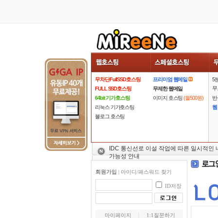
무차단FullSSD호스팅
프리미엄 웹메일
5
무
FULL SSD호스팅
무제한 웹메일
64bit 기가호스팅
이미지 호스팅
(월500원)
반
리눅스 기가호스팅
웹
블로그 호스팅
IDC 통신선로 이설 작업에 따른 일시적인
가능성 안내
회원가입
|
아이디/패스워드 찾기
ID저장
마이페이지
1:1질문하기