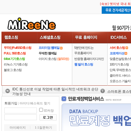
[속보] 엣지넷 국내 
무차단FullSSD호스팅
프리미엄 웹메일
5분만에 만드는
서버 호스팅
무료홈페이지
FULL SSD호스팅
무제한 웹메일
코로케이션
64bit 기가호스팅
이미지 호스팅
(월500원)
반응형 홈페이지디자인
맞춤컨설팅호스
리눅스 기가호스팅
웹 빌더 호스팅
100기가 호스팅
블로그 호스팅
단독 무제한 호
클라우드 서비스
오픈소스 기술지
IDC 통신선로 이설 작업에 따른 일시적인 네트워크 순단
스마트폰 호스
가능성 안내
회원가입
|
아이디/패스워드 찾기
ID저장
마이페이지
1:1질문하기