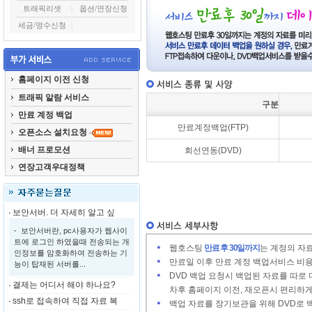
트래픽리셋
옵션/연장신청
세금/영수신청
홈페이지 이전 신청
트래픽 알람 서비스
구분
만료 계정 백업
만료계정백업(FTP)
오픈소스 설치요청
배너 프로모션
회선연동(DVD)
연장고객우대정책
보안서버. 더 자세히 알고 싶
- 보안서버란, pc사용자가 웹사이
트에 로그인 하였을때 전송되는 개
웹호스팅
만료 후 30일까지
는 계정의 자
인정보를 암호화하여 전송하는 기
만료일 이후 만료 계정 백업서비스 비용은 
능이 탑재된 서버를...
DVD 백업 요청시 백업된 자료를 따로
결제는 어디서 해야 하나요?
차후 홈페이지 이전, 재오픈시 편리하게
ssh로 접속하여 직접 자료 복
백업 자료를 장기보관을 위해 DVD로 