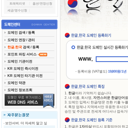
트래픽리셋
옵션/연장신청
세금/영수신청
도메인 검색 / 등록
도메인 연장 / 관리
한글.한국
검색 / 등록
포인트 파킹 서비스
도메인 기관이전
KR 도메인 즉시이전
- 등록비용 (VAT별도)
19,800원 / 1년
KR 도메인 타기관 이전
도메인 약관
도메인 정보조회
1.
한글
이라 기억하기 쉽습니다.
2. 내 이름, 회사명,
자연스러운 한글단어
를
3. 도메인 입력시 한글/영문 전환 키를 누
4. 특정 업체나 지역에서만 유용한 유사도
승인 및 주관으로 전세계 어디서나 접속
보안서버. 더 자세히 알고 싶
1. 한글은
1자이상
반드시 포함되어야 하고