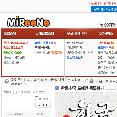
[속보] 엣지넷 국내 
무차단FullSSD호스팅
프리미엄 웹메일
5분만에 만드는
서버 호스팅
무료홈페이지
FULL SSD호스팅
무제한 웹메일
코로케이션
64bit 기가호스팅
이미지 호스팅
(월500원)
반응형 홈페이지디자인
맞춤컨설팅호스
리눅스 기가호스팅
웹 빌더 호스팅
100기가 호스팅
블로그 호스팅
단독 무제한 호
클라우드 서비스
오픈소스 기술지
IDC 통신선로 이설 작업에 따른 일시적인 네트워크 순단
스마트폰 호스
가능성 안내
회원가입
|
아이디/패스워드 찾기
ID저장
마이페이지
1:1질문하기