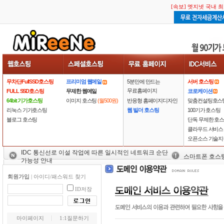
[속보] 엣지넷 국내 
[속보] 엣지넷 국내 
무차단FullSSD호스팅
프리미엄 웹메일
5분만에 만드는
서버 호스팅
무료홈페이지
FULL SSD호스팅
무제한 웹메일
코로케이션
64bit 기가호스팅
이미지 호스팅
(월500원)
반응형 홈페이지디자인
맞춤컨설팅호스
리눅스 기가호스팅
웹 빌더 호스팅
100기가 호스팅
블로그 호스팅
단독 무제한 호
클라우드 서비스
오픈소스 기술지
IDC 통신선로 이설 작업에 따른 일시적인 네트워크 순단
스마트폰 호스
가능성 안내
회원가입
|
아이디/패스워드 찾기
ID저장
마이페이지
1:1질문하기