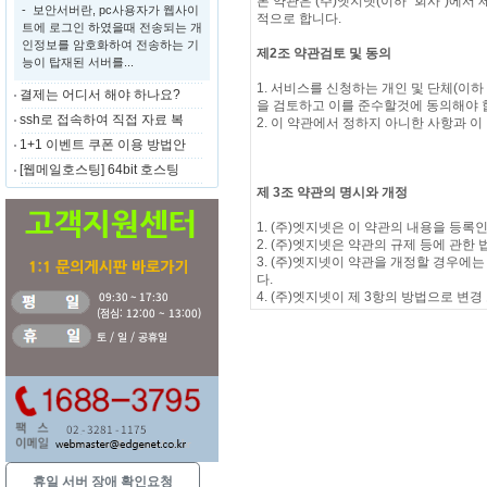
본 약관은 (주)엣지넷(이하 "회사")에서
- 보안서버란, pc사용자가 웹사이
적으로 합니다.
트에 로그인 하였을때 전송되는 개
인정보를 암호화하여 전송하는 기
제2조 약관검토 및 동의
능이 탑재된 서버를...
1. 서비스를 신청하는 개인 및 단체(이
결제는 어디서 해야 하나요?
을 검토하고 이를 준수할것에 동의해야 
ssh로 접속하여 직접 자료 복
2. 이 약관에서 정하지 아니한 사항과 
1+1 이벤트 쿠폰 이용 방법안
[웹메일호스팅] 64bit 호스팅
제 3조 약관의 명시와 개정
1. (주)엣지넷은 이 약관의 내용을 등
2. (주)엣지넷은 약관의 규제 등에 관한
3. (주)엣지넷이 약관을 개정할 경우
다.
4. (주)엣지넷이 제 3항의 방법으로 
5. (주)엣지넷(mireene)은 도메인 이름 등록
"한국인터넷진흥원" 의 인터넷 홈페이지에 게시되
제 4조 약관 외 적용
등록인은 만약 대리인(인터넷 서비스 제
하는 모든 조목과 조항에 대해 당사자로
휴일 서버 장애 확인요청