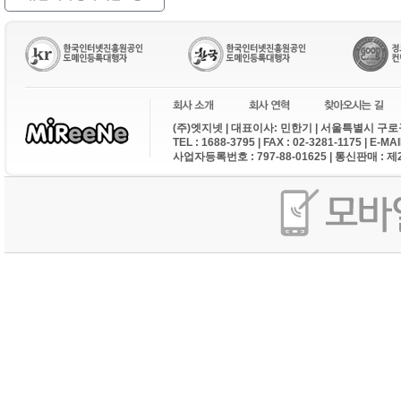
제
제 5조 서비스 종류 및 변경
㈜엣지넷은 다음 각 호의 경우에 서비스
1. 서비스용 설비의 보수 등 공사로 
2. 국가비상사태, 정전, 서비스 설비의
3. ICANN의 정책에 변경이 있거나 
(주)엣지넷 | 대표이사: 민한기 | 서울특별시 구로구
제6조 KR도메인 등록기준
TEL : 1688-3795 | FAX : 02-3281-1175 | E-M
사업자등록번호 : 797-88-01625 | 통신판매 : 
1. 일반도메인은 .com, .net, .org 등
2. 일반도메인 이름에는 영문자 (A-Z, a-
수 없습니다.
3. KR도메인 중 3단계 도메인이름 등록
가. 도메인이름은 영문자[A-Z][a-z], 숫자
나. 도메인이름 길이는 2자 이상 63자 
다. 도메인이름은 하이픈으로 시작하거나
4. KR 도메인 중 2단계 도메인이름 등
가. 도메인이름은 영문자[A-Z][a-z], 한
픈만으로 구성된 경우는 제외합니다.
나. 도메인이름 길이는 3자 이상 63자 
다. 도메인이름은 하이픈으로 시작하거나
5. 도메인이름 영문자는 대문자와 소문
제7조 KR도메인 등록자격