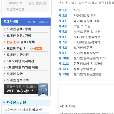
엣지넷 도메인 약관은 다음과 같은 내용을
트래픽리셋
옵션/연장신청
세금/영수신청
제 1조
목적
제 2조
약관검토 및 동의
제 3조
약관의 명시와 개정
제 4조
약관 외 적용
도메인 검색 / 등록
제 5조
서비스 종류 및 변경
도메인 연장 / 관리
제 6조
KR도메인 등록기준
한글.한국
검색 / 등록
제 7조
KR도메인 등록자격
제 8조
도메인의 등록
포인트 파킹 서비스
제 9조
도메인 등록수수료
도메인 기관이전
제 10조
도메인 등록신청의 처리
KR 도메인 즉시이전
제 11조
등록정보의 유지관리
KR 도메인 타기관 이전
제 12조
등록정보의 변경
도메인 약관
제 13조
도메인의 갱신(연장)
도메인 정보조회
제1조 목적
보안서버. 더 자세히 알고 싶