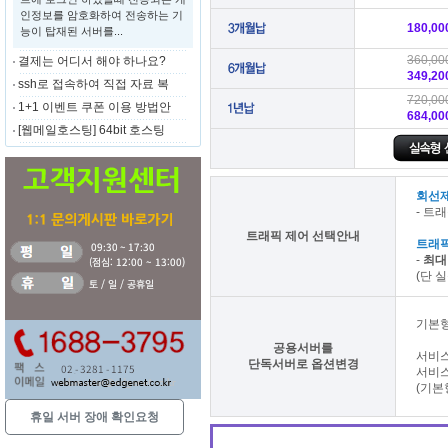
인정보를 암호화하여 전송하는 기
180,00
능이 탑재된 서버를...
360,00
결제는 어디서 해야 하나요?
349,20
ssh로 접속하여 직접 자료 복
720,00
1+1 이벤트 쿠폰 이용 방법안
684,00
[웹메일호스팅] 64bit 호스팅
회선제한
- 트
트래픽 제어 선택안내
트래픽제
-
최대
(단 
기본
공용서버를
서비
단독서버로 옵션변경
서비
(기본
휴일 서버 장애 확인요청