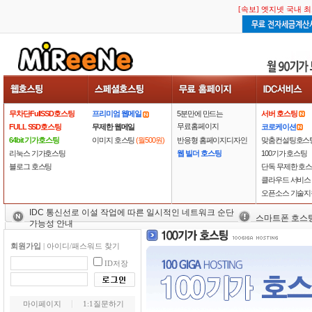
[속보] 엣지넷 국내 
무차단FullSSD호스팅
프리미엄 웹메일
5분만에 만드는
서버 호스팅
무료홈페이지
FULL SSD호스팅
무제한 웹메일
코로케이션
64bit 기가호스팅
이미지 호스팅
(월500원)
반응형 홈페이지디자인
맞춤컨설팅호스
리눅스 기가호스팅
웹 빌더 호스팅
100기가 호스팅
블로그 호스팅
단독 무제한 호
클라우드 서비스
오픈소스 기술지
IDC 통신선로 이설 작업에 따른 일시적인 네트워크 순단
스마트폰 호스
가능성 안내
회원가입
|
아이디/패스워드 찾기
ID저장
마이페이지
1:1질문하기