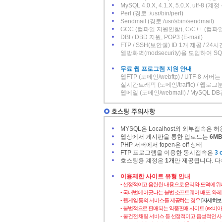
MySQL 4.0.X, 4.1.X, 5.0.X, utf-8
Perl (경로 :/usr/bin/perl)
Sendmail (경로:/usr/sbin/sendmail)
GCC (컴파일 지원안함), C/C++ (컴
DBI / DBD 지원, POP3 (E-mail)
FTP / SSH(보안쉘) ID 1개 제공 / 
웹방화벽(modsecurity)을 도입하여 SQL 
무료 웹 프로그램 지원 안내
웹FTP (도메인/webftp) / UTF-8 서버
실시간트래픽 (도메인/traffic) / 웹로그분
웹메일 (도메인/webmail) / MySQL D
MYSQL은 Localhost외 외부접속은 
웹상에서 게시판을 통한 업로드는
6M
PHP 서버에서 fopen은 off 상태
FTP 프로그램을 이용한 동시접속은
3 
호스팅용 계정은
1개
만 제공됩니다. 
이용제한 사이트 유형 안내
- 선정적이고 음란한 내용으로 윤리와 도덕에 
- 국내법에 어긋나는 불법 소프트웨어 배포, 와레
- 웹게임 등의 서비스를 제공하는 경우
[자세히보
- 불법적으로 판매되는 약품판매 사이트 (ex:비
- 불건전 채팅 서비스 등 선정적이고 음성적인 