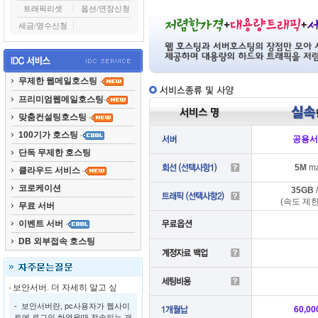
트래픽리셋
옵션/연장신청
세금/영수신청
무제한 웹메일호스팅
프리미엄웹메일호스팅
맞춤컨설팅호스팅
100기가 호스팅
공용서
단독 무제한 호스팅
5M
m
클라우드 서비스
코로케이션
35GB
(속도 제
무료 서버
이벤트 서버
DB 외부접속 호스팅
보안서버. 더 자세히 알고 싶
- 보안서버란, pc사용자가 웹사이
60,00
트에 로그인 하였을때 전송되는 개