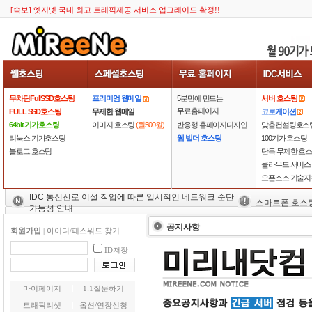
[속보] 엣지넷 국내 최고 트래픽제공 서비스 업그레이드 확정!!
무차단FullSSD호스팅
프리미엄 웹메일
5분만에 만드는
서버 호스팅
무료홈페이지
FULL SSD호스팅
무제한 웹메일
코로케이션
64bit 기가호스팅
이미지 호스팅
(월500원)
반응형 홈페이지디자인
맞춤컨설팅호스
리눅스 기가호스팅
웹 빌더 호스팅
100기가 호스팅
블로그 호스팅
단독 무제한 호
클라우드 서비스
오픈소스 기술지
IDC 통신선로 이설 작업에 따른 일시적인 네트워크 순단
스마트폰 호스
가능성 안내
공지사항
회원가입
|
아이디/패스워드 찾기
ID저장
마이페이지
1:1질문하기
트래픽리셋
옵션/연장신청