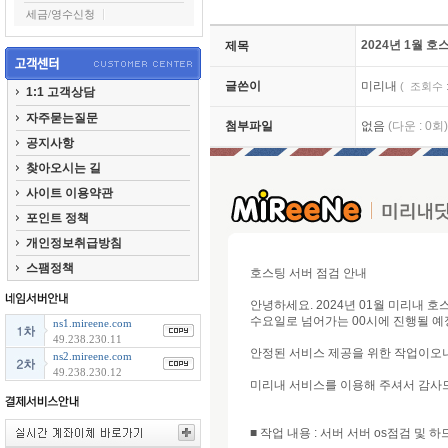
세금/영수신청
2024년 1월 호
제목
글쓴이
미리내
( 조회수 : 
1:1 고객상담
자주묻는질문
첨부파일
없음
(다운 : 0회)
공지사항
찾아오시는 길
사이트 이용약관
포인트 정책
개인정보취급방침
스팸정책
호스팅 서버 점검 안내
안녕하세요. 2024년 01월 미리내 호
수요일로 넘어가는 00시에 진행될 예
ns1.mireene.com
49.238.230.11
안정된 서비스 제공을 위한 작업이오니
ns2.mireene.com
49.238.230.12
미리내 서비스를 이용해 주셔서 감사드
■ 작업 내용 : 서버 서버 os점검 및 