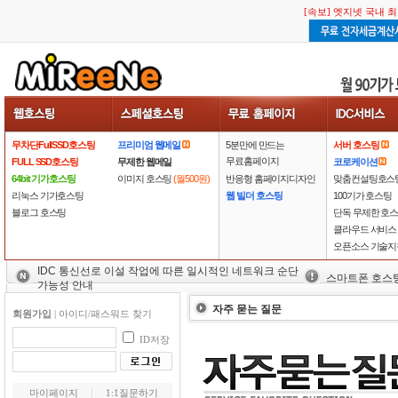
[속보] 엣지넷 국내 
무차단FullSSD호스팅
프리미엄 웹메일
5분만에 만드는
서버 호스팅
무료홈페이지
FULL SSD호스팅
무제한 웹메일
코로케이션
64bit 기가호스팅
이미지 호스팅
(월500원)
반응형 홈페이지디자인
맞춤컨설팅호스
리눅스 기가호스팅
웹 빌더 호스팅
100기가 호스팅
블로그 호스팅
단독 무제한 호
클라우드 서비스
오픈소스 기술지
IDC 통신선로 이설 작업에 따른 일시적인 네트워크 순단
스마트폰 호스
가능성 안내
자주 묻는 질문
회원가입
|
아이디/패스워드 찾기
ID저장
마이페이지
1:1질문하기