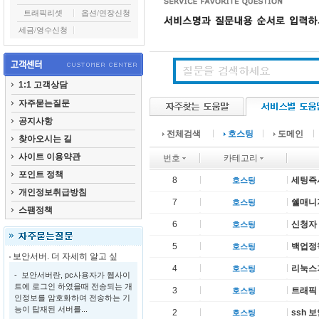
트래픽리셋
옵션/연장신청
세금/영수신청
1:1 고객상담
자주묻는질문
공지사항
전체검색
호스팅
도메인
찾아오시는 길
사이트 이용약관
번호
카테고리
포인트 정책
8
세팅즉
호스팅
개인정보취급방침
7
쉘매니져
호스팅
스팸정책
6
신청자
호스팅
5
백업정
호스팅
보안서버. 더 자세히 알고 싶
4
리눅스기
호스팅
- 보안서버란, pc사용자가 웹사이
트에 로그인 하였을때 전송되는 개
3
트래픽
호스팅
인정보를 암호화하여 전송하는 기
능이 탑재된 서버를...
2
ssh 
호스팅