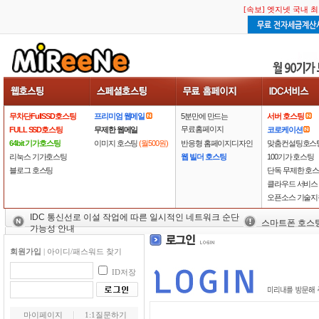
[속보] 엣지넷 국내 
무차단FullSSD호스팅
프리미엄 웹메일
5분만에 만드는
서버 호스팅
무료홈페이지
FULL SSD호스팅
무제한 웹메일
코로케이션
64bit 기가호스팅
이미지 호스팅
(월500원)
반응형 홈페이지디자인
맞춤컨설팅호스
리눅스 기가호스팅
웹 빌더 호스팅
100기가 호스팅
블로그 호스팅
단독 무제한 호
클라우드 서비스
오픈소스 기술지
IDC 통신선로 이설 작업에 따른 일시적인 네트워크 순단
스마트폰 호스
가능성 안내
회원가입
|
아이디/패스워드 찾기
ID저장
마이페이지
1:1질문하기