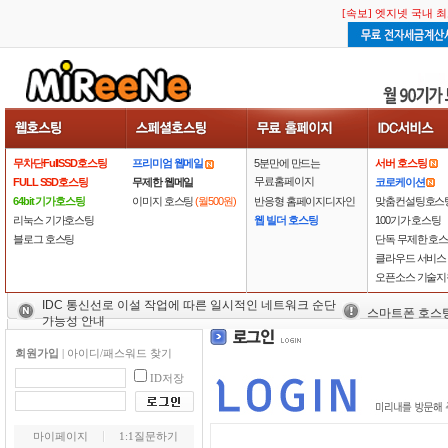
[속보] 엣지넷 국내 
무차단FullSSD호스팅
프리미엄 웹메일
5분만에 만드는
서버 호스팅
무료홈페이지
FULL SSD호스팅
무제한 웹메일
코로케이션
64bit 기가호스팅
이미지 호스팅
(월500원)
반응형 홈페이지디자인
맞춤컨설팅호스
리눅스 기가호스팅
웹 빌더 호스팅
100기가 호스팅
블로그 호스팅
단독 무제한 호
클라우드 서비스
오픈소스 기술지
IDC 통신선로 이설 작업에 따른 일시적인 네트워크 순단
스마트폰 호스
가능성 안내
회원가입
|
아이디/패스워드 찾기
ID저장
마이페이지
1:1질문하기