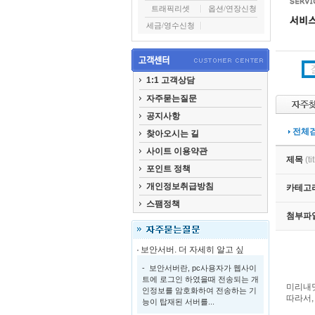
트래픽리셋
옵션/연장신청
세금/영수신청
1:1 고객상담
자주묻는질문
공지사항
전체
찾아오시는 길
사이트 이용약관
제목
(ti
포인트 정책
개인정보취급방침
카테고
스팸정책
첨부파
보안서버. 더 자세히 알고 싶
- 보안서버란, pc사용자가 웹사이
트에 로그인 하였을때 전송되는 개
미리내닷
인정보를 암호화하여 전송하는 기
따라서,
능이 탑재된 서버를...