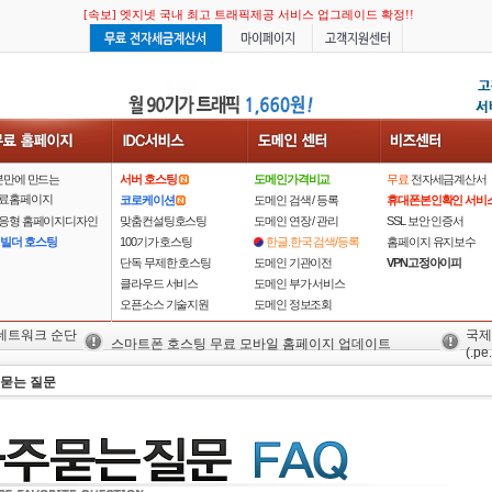
[속보] 엣지넷 국내 최고 트래픽제공 서비스 업그레이드 확정!!
[속보] 엣지넷 국내 최고 트래픽제공 서비스 업그레이드 확정!!
분만에 만드는
서버 호스팅
도메인가격비교
무료
전자세금계산서
료홈페이지
코로케이션
도메인 검색 / 등록
휴대폰본인확인 서비
응형 홈페이지디자인
맞춤컨설팅호스팅
도메인 연장 / 관리
SSL 보안 인증서
 빌더 호스팅
100기가 호스팅
한글.한국 검색/등록
홈페이지 유지보수
단독 무제한 호스팅
도메인 기관이전
VPN고정아이피
클라우드 서비스
도메인 부가 서비스
오픈소스 기술지원
도메인 정보조회
 네트워크 순단
국제
스마트폰 호스팅 무료 모바일 홈페이지 업데이트
(.pe.
 묻는 질문