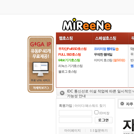
무차단FullSSD호스팅
프리미엄 웹메일
5
무
FULL SSD호스팅
무제한 웹메일
64bit 기가호스팅
이미지 호스팅
(월500원)
반
리눅스 기가호스팅
웹
블로그 호스팅
IDC 통신선로 이설 작업에 따른 일시적인
가능성 안내
자주
회원가입
|
아이디/패스워드 찾기
ID저장
마이페이지
1:1질문하기