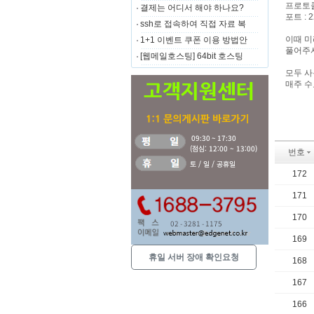
프로토콜 
결제는 어디서 해야 하나요?
포트 : 2
ssh로 접속하여 직접 자료 복
이때 미
1+1 이벤트 쿠폰 이용 방법안
풀어주
[웹메일호스팅] 64bit 호스팅
모두 사
매주 수
번호
172
171
170
169
휴일 서버 장애 확인요청
168
167
166