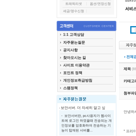
트래픽리셋
옵션/연장신청
세금/영수신청
1:1 고객상담
자주묻는질문
공지사항
전체
찾아오시는 길
사이트 이용약관
제목
(ti
포인트 정책
개인정보취급방침
카테고
스팸정책
첨부파
보안서버. 더 자세히 알고 싶
안녕하세
- 보안서버란, pc사용자가 웹사이
트에 로그인 하였을때 전송되는 개
인정보를 암호화하여 전송하는 기
능이 탑재된 서버를...
* 프리