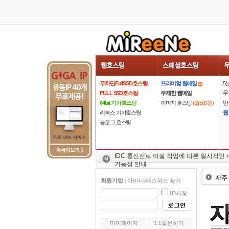
무차단FullSSD호스팅
프리미엄 웹메일
5
무
FULL SSD호스팅
무제한 웹메일
64bit 기가호스팅
이미지 호스팅
(월500원)
반
리눅스 기가호스팅
웹
블로그 호스팅
IDC 통신선로 이설 작업에 따른 일시적인
가능성 안내
자주
회원가입
|
아이디/패스워드 찾기
ID저장
마이페이지
1:1질문하기