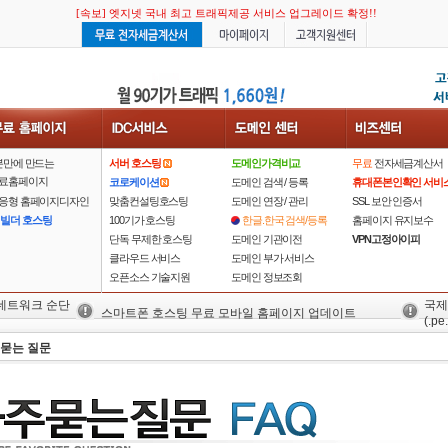
[속보] 엣지넷 국내 최고 트래픽제공 서비스 업그레이드 확정!!
[속보] 엣지넷 국내 최고 트래픽제공 서비스 업그레이드 확정!!
분만에 만드는
서버 호스팅
도메인가격비교
무료
전자세금계산서
료홈페이지
코로케이션
도메인 검색 / 등록
휴대폰본인확인 서비
응형 홈페이지디자인
맞춤컨설팅호스팅
도메인 연장 / 관리
SSL 보안 인증서
 빌더 호스팅
100기가 호스팅
한글.한국 검색/등록
홈페이지 유지보수
단독 무제한 호스팅
도메인 기관이전
VPN고정아이피
클라우드 서비스
도메인 부가 서비스
오픈소스 기술지원
도메인 정보조회
 네트워크 순단
국제
스마트폰 호스팅 무료 모바일 홈페이지 업데이트
(.pe.
 묻는 질문