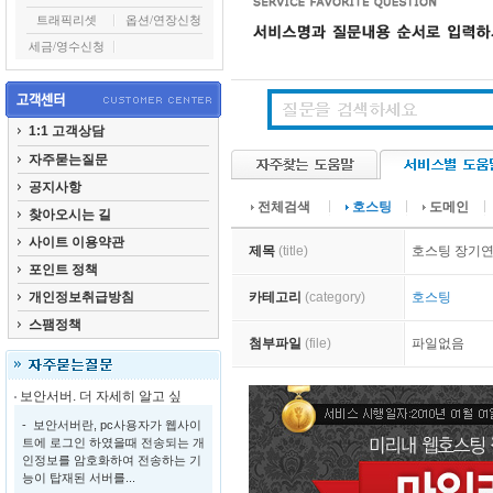
트래픽리셋
옵션/연장신청
세금/영수신청
1:1 고객상담
자주묻는질문
공지사항
전체검색
호스팅
도메인
찾아오시는 길
사이트 이용약관
제목
(title)
호스팅 장기
포인트 정책
개인정보취급방침
카테고리
(category)
호스팅
스팸정책
첨부파일
(file)
파일없음
보안서버. 더 자세히 알고 싶
- 보안서버란, pc사용자가 웹사이
트에 로그인 하였을때 전송되는 개
인정보를 암호화하여 전송하는 기
능이 탑재된 서버를...