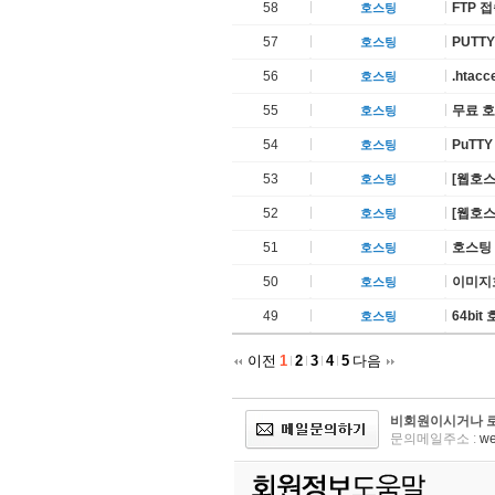
58
FTP 
호스팅
57
PUTT
호스팅
56
.htac
호스팅
55
무료 호
호스팅
54
PuTT
호스팅
53
[웹호스
호스팅
52
[웹호
호스팅
51
호스팅
호스팅
50
이미지
호스팅
49
64bi
호스팅
이전
1
2
3
4
5
다음
비회원이시거나 로
문의메일주소 :
we