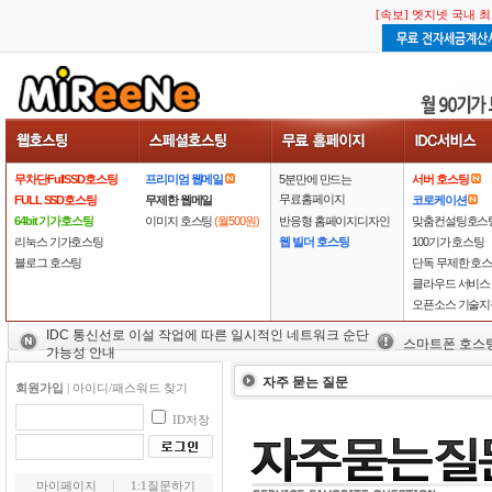
[속보] 엣지넷 국내 
무차단FullSSD호스팅
프리미엄 웹메일
5분만에 만드는
서버 호스팅
무료홈페이지
FULL SSD호스팅
무제한 웹메일
코로케이션
64bit 기가호스팅
이미지 호스팅
(월500원)
반응형 홈페이지디자인
맞춤컨설팅호스
리눅스 기가호스팅
웹 빌더 호스팅
100기가 호스팅
블로그 호스팅
단독 무제한 호
클라우드 서비스
오픈소스 기술지
IDC 통신선로 이설 작업에 따른 일시적인 네트워크 순단
스마트폰 호스
가능성 안내
자주 묻는 질문
회원가입
|
아이디/패스워드 찾기
ID저장
마이페이지
1:1질문하기