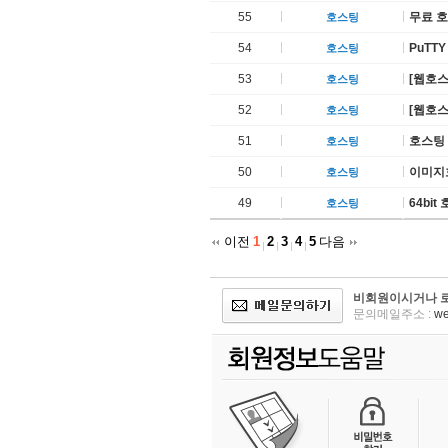
55
무료 호
호스팅
54
PuTT
호스팅
53
[웹호스
호스팅
52
[웹호
호스팅
51
호스팅
호스팅
50
이미지
호스팅
49
64bi
호스팅
이전
1
2
3
4
5
다음
비회원이시거나 로
문의메일주소 :
we