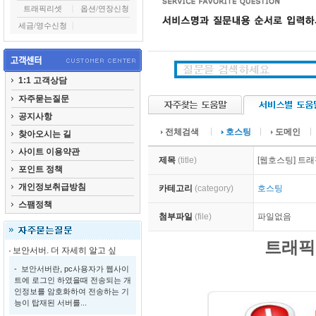
트래픽리셋
옵션/연장신청
세금/영수신청
1:1 고객상담
자주묻는질문
공지사항
전체검색
호스팅
도메인
찾아오시는 길
사이트 이용약관
제목
(title)
[웹호스팅] 트
포인트 정책
개인정보취급방침
카테고리
(category)
호스팅
스팸정책
첨부파일
(file)
파일없음
트래픽
보안서버. 더 자세히 알고 싶
- 보안서버란, pc사용자가 웹사이
트에 로그인 하였을때 전송되는 개
인정보를 암호화하여 전송하는 기
능이 탑재된 서버를...