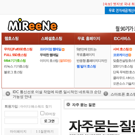
[속보] 엣지넷 국내 
무차단FullSSD호스팅
프리미엄 웹메일
5분만에 만드는
서버 호스팅
무료홈페이지
FULL SSD호스팅
무제한 웹메일
코로케이션
64bit 기가호스팅
이미지 호스팅
(월500원)
반응형 홈페이지디자인
맞춤컨설팅호스
리눅스 기가호스팅
웹 빌더 호스팅
100기가 호스팅
블로그 호스팅
단독 무제한 호
클라우드 서비스
오픈소스 기술지
IDC 통신선로 이설 작업에 따른 일시적인 네트워크 순단
스마트폰 호스
가능성 안내
자주 묻는 질문
회원가입
|
아이디/패스워드 찾기
ID저장
마이페이지
1:1질문하기